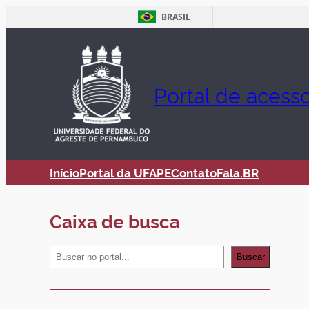
BRASIL
Pular
para
o
Portal de acess
conteúdo
Início
Portal da UFAPE
Contato
Fala.BR
Caixa de busca
S
Buscar
e
a
r