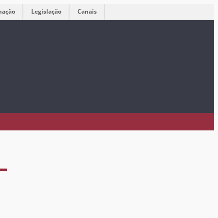
mação
Legislação
Canais
L