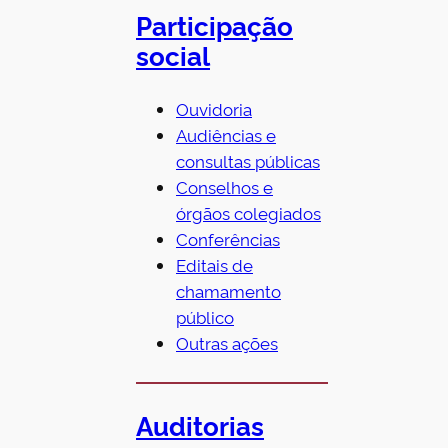
Participação
social
Ouvidoria
Audiências e
consultas públicas
Conselhos e
órgãos colegiados
Conferências
Editais de
chamamento
público
Outras ações
Auditorias