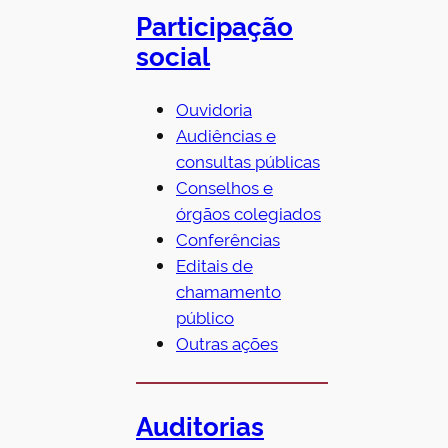
Participação
social
Ouvidoria
Audiências e
consultas públicas
Conselhos e
órgãos colegiados
Conferências
Editais de
chamamento
público
Outras ações
Auditorias