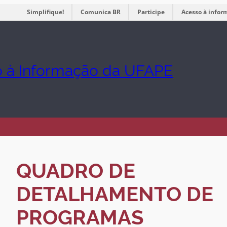
Simplifique!
Comunica BR
Participe
Acesso à infor
o à Informação da UFAPE
QUADRO DE
DETALHAMENTO DE
PROGRAMAS