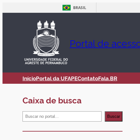
BRASIL
Pular
para
o
Portal de acess
conteúdo
Início
Portal da UFAPE
Contato
Fala.BR
Caixa de busca
S
Buscar
e
a
r