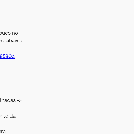
buco no
ink abaixo
38580a
alhadas ->
ento da
ara