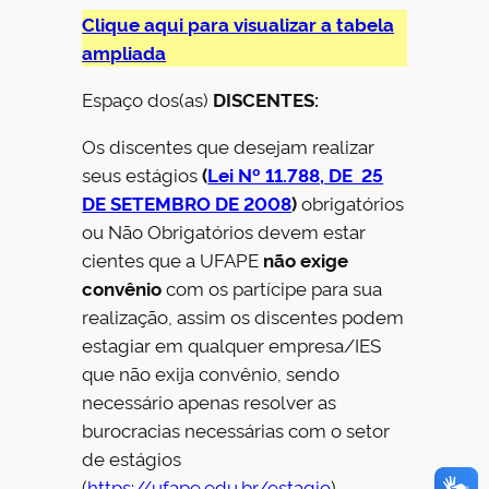
Clique aqui para visualizar a tabela
ampliada
Espaço dos(as)
DISCENTES:
Os discentes que desejam realizar
seus estágios
(
Lei Nº 11.788, DE 25
DE SETEMBRO DE 2008
)
obrigatórios
ou Não Obrigatórios devem estar
cientes que a UFAPE
não exige
convênio
com os partícipe para sua
realização, assim os discentes podem
estagiar em qualquer empresa/IES
que não exija convênio, sendo
necessário apenas resolver as
burocracias necessárias com o setor
de estágios
(
https://ufape.edu.br/estagio
).