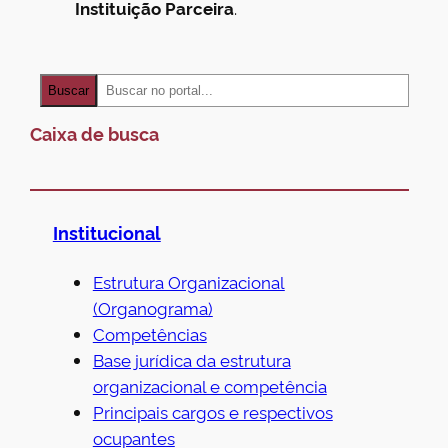
Instituição Parceira
.
S
Buscar
e
Caixa de busca
a
r
c
h
Institucional
Estrutura Organizacional
(Organograma)
Competências
Base jurídica da estrutura
organizacional e competência
Principais cargos e respectivos
ocupantes