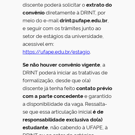
discente poderá solicitar o
extrato do
convênio
diretamente à DRINT, por
meio do e-mail
drint@ufape.edu.br
,
e seguir com os trâmites junto ao
setor de estágios da universidade,
acessível em:
https://ufape.edu.br/estagio
.
Se não houver convênio vigente
, a
DRINT poderá iniciar as tratativas de
formalização, desde que o(a)
discente já tenha feito
contato prévio
com a parte concedente
e garantido
a disponibilidade da vaga. Ressalta-
se que essa articulação inicial
é de
responsabilidade exclusiva do(a)
estudante
, não cabendo à UFAPE, à
DRINT ou ao setor de estágios