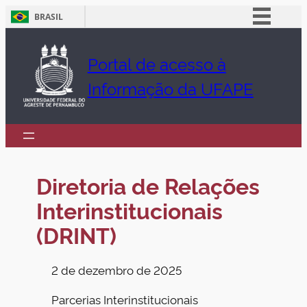
BRASIL
Pular
Simplifique!
para
Portal de acesso à
Comunica BR
o
Informação da UFAPE
Participe
conteúdo
Acesso à informação
Legislação
Canais
Diretoria de Relações
Interinstitucionais
(DRINT)
2 de dezembro de 2025
Parcerias Interinstitucionais